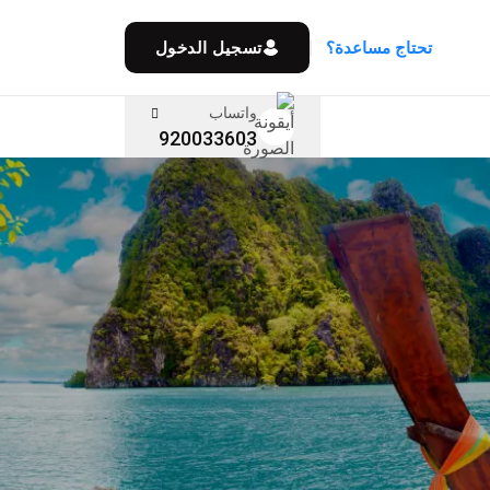
تحتاج مساعدة؟
تسجيل الدخول
واتساب
920033603