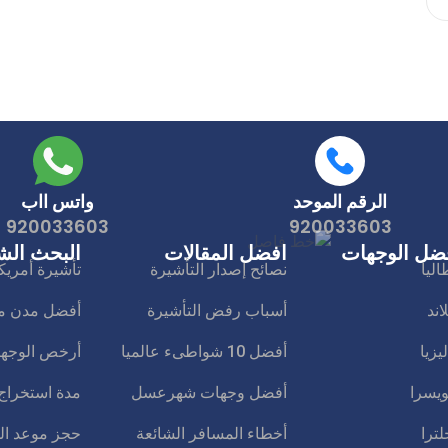
الرقم الموحد
واتس ااب
920033603
920033603
ضل الوجهات
افضل المقالات
البحث الش
اليا
نصائح إصدار التأشيرة
تأشيرة أمريك
لاند
أسباب رفض التأشيرة
أفضل مدن مال
يزيا
أفضل 10 شواطىء عالميا
أرخص الوجه
يسرا
أفضل وجهات شهرعسل
مدة استخراج 
لترا
أخطاء المسافر الشائعة
حجز موعد ال