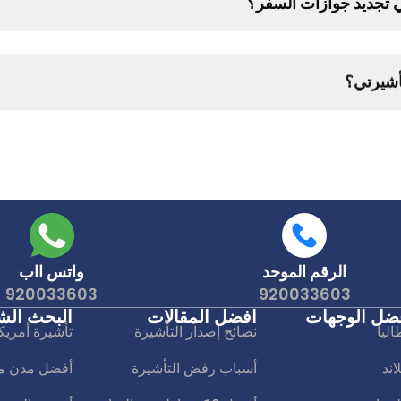
 تجديد جوازات السفر؟
أشيرتي؟
الرقم الموحد
واتس ااب
920033603
920033603
ضل الوجهات
افضل المقالات
البحث الش
اليا
نصائح إصدار التأشيرة
تأشيرة أمريك
لاند
أسباب رفض التأشيرة
أفضل مدن مال