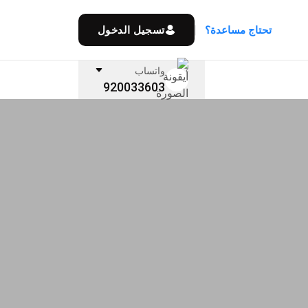
تحتاج مساعدة؟
تسجيل الدخول
واتساب
920033603